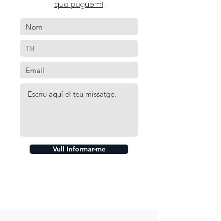
qua puguem!
Vull Informar-me