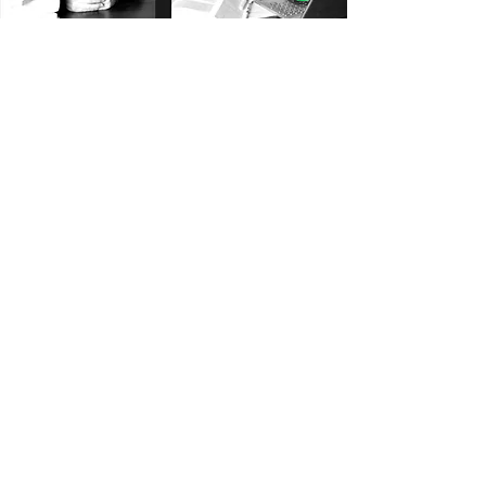
Conca Advocats
Sobre Nosaltres
La nostra història comença
fa vora quinze anys quan
vam iniciar l'activitat
d'advocacia de la mà del
Josep Maria i el Francesc a La
Vila de Montblanc.
Actualment, som un despatx
multidisciplinar en què oferim
diferents serveis a més del
d'advocacia, com els de
gestió de Comunitats de
veïns i comptabilitat per a
empreses. És per això que
avui dia, davant les