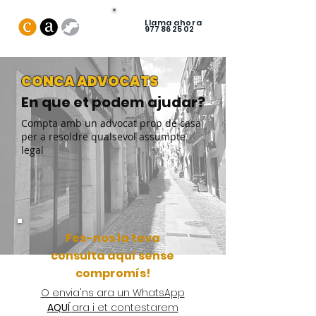
Llama ahora
977 86 25 02
CONCA ADVOCATS
En que et podem ajudar?
Compta amb un advocat prop de casa
per a resoldre qualsevol assumpte
legal
Fes-nos la teva
consulta aquí sense
compromís!
O envia'ns ara un WhatsApp
AQUÍ
ara i et contestarem