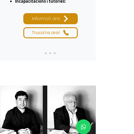
Incapacitacions i tutories:
Informa't ara
Truca'ns ara!
Envia'ns un WhatsApp ara i
et contestarem tan aviat
com puguem!